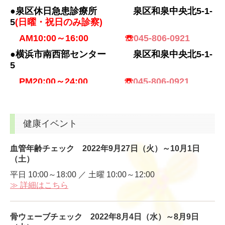
●泉区休日急患診療所
泉区和泉中央北5-1-
5
(日曜・祝日のみ診察)
AM10:00～16:00 ☏
045-806-0921
●横浜市南西部センター 泉区和泉中央北5-1-
5
PM20:00～24:00 ☏
045-806-0921
2
026
/06
/19
【営業時間変更の
お知らせ】診察
健康イベント
6/21(日)11：00まで
と
させていただきます。
何卒、宜しくお願い申し上げます。
血管年齢チェック 2022年
9月27日（火）～10月1日
（土）
平日 10:00～18:00 ／ 土曜 10:00～12:00
2
026
/06
/08
【
お休みのお知らせ】
≫
詳細はこちら
6/14(日
)
研修会の為お休みさせていただきます。
骨ウェーブチェック 2022年
8月4日（水）～8月9日
何卒、宜しくお願い申し上げます。