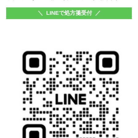
＼
LINEで処方箋受付
／