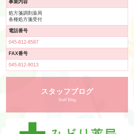
12/29(日)午後から1/3(金)まで
事業内容
お休みさせていただきます。
処方箋調剤薬局
各種処方箋受付
何卒、宜しくお願い申し上げます。
お休み中、急病の時は下記医療機関をご利用ください。
電話番号
045-812-8587
●泉区休日急患診療所
泉区和泉中央北5-1-
FAX番号
5
AM10:00～16:00 ☏
045-806-0921
045-812-9013
●横浜市南西部センター 泉区和泉中央北5-1-
5
PM20:00～24:00 ☏
045-806-0921
スタッフブログ
Staff Blog
2024/09/09
【営業時間変更のお知らせ】
棚卸の為、
9/28(土)13
：3
0まで
とさせていただきます。
何卒、宜しくお願い申し上げます。