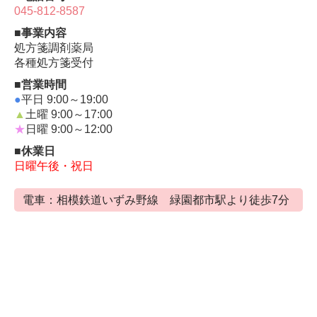
何卒、宜しくお願い申し上げます。
045-812-8587
■事業内容
処方箋調剤薬局
2
025
/
11
/10
【
お休みのお知らせ】
各種処方箋受付
11/23(日
･祝
)
･11
/24
(月･祝)
■営業時間
お休みさせていただきます。
●
平日 9:00～19:00
▲
土曜 9:00～17:00
何卒、宜しくお願い申し上げます。
★
日曜 9:00～12:00
■休業日
2
日曜午後・祝日
025
/10
/09
【
お休みのお知らせ】
10/12(日)
･10
/13
(月･祝)
電車：相模鉄道いずみ野線 緑園都市駅より徒歩7分
お休みさせていただきます。
何卒、宜しくお願い申し上げます。
2
025
/08
/28
【営業時間変更の
お知らせ】
棚卸の為、
9/27(土)14：00まで
と
させていただきます。