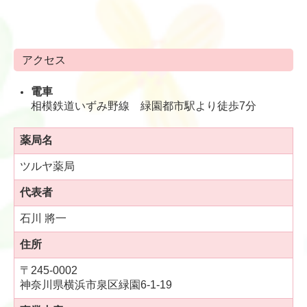
何卒、宜しくお願い申し上げます。
2
025
/04/14
【ゴールデンウィークの
お休みのお知ら
アクセス
せ】
電車
5/3(土･祝)から5/6(火･祝)まで
相模鉄道いずみ野線 緑園都市駅より徒歩7分
お休みさせていただきます。
何卒、宜しくお願い申し上げます。
薬局名
ツルヤ薬局
2
025
/02/08
【お休みのお知らせ】
代表者
2/23(日･祝)･2/24(月･祝)
石川 將一
祝日の為
お休みさせていただきます。
住所
何卒、宜しくお願い申し上げます。
〒245-0002
神奈川県横浜市泉区緑園6-1-19
2024/12/09
【年末年始お休みのお知らせ】