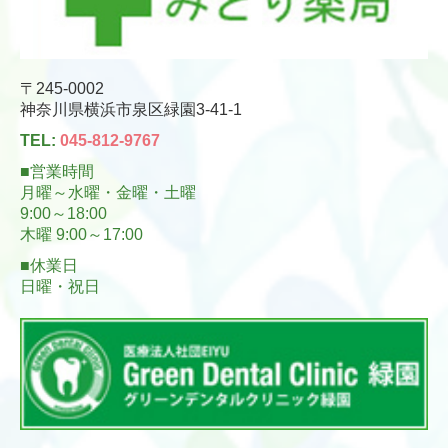
2024/09/09
【お休みのお知らせ】
9/16(月･祝)・9/22(日･祝)・9/23(月･祝)・10/13(日)・
〒245-0002
10/14(月･祝)
神奈川県横浜市泉区緑園3-41-1
お休みさせていただきます。
TEL:
045-812-9767
何卒、宜しくお願い申し上げます。
■営業時間
月曜～水曜・金曜・土曜
9:00～18:00
2024/07/25
【お休みのお知らせ】
木曜 9:00～17:00
8/11(日)・8/12(月・祝)
■休業日
お休みさせていただきます。
日曜・祝日
何卒、宜しくお願い申し上げます。
2024/07/11
【お休みのお知らせ】
7/14(日)・7/15
(月･祝)
お休みさせていただきます。