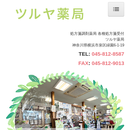
ホーム
処方箋調剤薬局 各種処方箋受付
当薬局について
ツルヤ薬局
神奈川県横浜市泉区緑園6-1-19
会社案内
TEL:
045-812-8587
店舗案内
FAX
:
045-812-9013
処方箋の受付
お問い合わせ
お薬手帳について
処方箋調剤薬局について
おすすめ商品案内