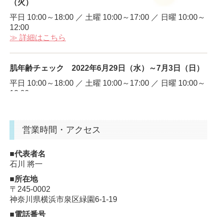
（火）
平日 10:00～18:00 ／ 土曜 10:00～17:00 ／ 日曜 10:00～
12:00
2
026
/04/27
【ゴールデンウィークの
お知らせ】
≫
詳細はこちら
5/3(日･祝)から5/6(水･祝)まで
お休みさせていただきます。
肌年齢チェック 2022年
6月29日（水）～7月3日（日）
何卒、宜しくお願い申し上げます。
平日 10:00～18:00 ／ 土曜 10:00～17:00 ／ 日曜 10:00～
12:00
≫
詳細はこちら
2
026
/0
1
/06
【
お休みのお知らせ】
1/11(日
)
･1
/12
(月･祝)
営業時間・アクセス
お休みさせていただきます。
血管年齢チェック 2022年
6月11日（土）
14:30～16:30
何卒、宜しくお願い申し上げます。
■代表者名
石川 將一
血管年齢チェック 2022年
4月16日（土）
14:30～16:30
■所在地
2
025
/
12
/8
【年末年始
お休みのお知らせ】
〒245-0002
12/30(火
)午後～
1
/3
(土)
神奈川県横浜市泉区緑園6-1-19
お休みさせていただきます。
■電話番号